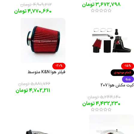
3,672,798
تومان
4,909,212
تومان
4,770,660
تومان
-20%
-15%
فیلتر هوا K&N متوسط
اتمام موجودی
ویژه
5,881,766
تومان
کیت مکش هوا 207
4,702,211
تومان
5,244,140
تومان
4,432,230
تومان