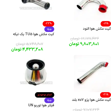
-23%
-19%
کیت مکش هوا النود
ویژه
کیت مکش هوا TU5 یک تیکه
12,177,436
تومان
9,803,801
تومان
5,748,607
تومان
4,433,208
تومان
-31%
اتمام موجودی
کیت مکش هوا پژو xu7 بلند
ویژه
فیلتر هوا توربو UN
7,107,224
تومان