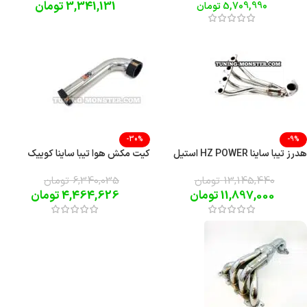
3,341,131
تومان
5,709,990
تومان
-30%
-9%
هدرز تیبا ساینا HZ POWER استیل
کیت مکش هوا تیبا ساینا کوییک
13,145,440
تومان
6,340,035
تومان
11,897,000
تومان
4,464,626
تومان