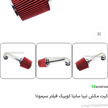
بزرگنمایی تصویر
کیت مکش تیبا ساینا کوییک فیلتر سیموتا
9,556,322
تومان