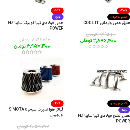
-15%
-28%
اتمام موجودی
ویژه
عایق هدرز وارداتی COOL IT
هدرز فولادی تیبا کوییک ساینا HZ
POWER
3,995,100
تومان
8,196,897
تومان
2,876,400
تومان
6,957,400
تومان
اتمام موجودی
-20%
فیلتر هوا اسپرت سیموتا SIMOTA
ویژه
اورجینال
هدرز فلنچ فولادی تیبا ساینا HZ
POWER
4,158,777
تومان