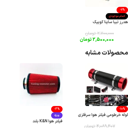
-7%
اتمام موجودی
هدرز تیبا ساینا کوییک
2,700,000
تومان
2,500,000
تومان
محصولات مشابه
-3%
-10%
لوله خرطومی فیلتر هوا سرفلزی
ویژه
فیلتر هوا K&N بلند
4,089,407
تومان