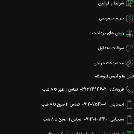
شرایط و قوانین
حریم خصوصی
روش های پرداخت
سوالات متداول
محصولات حراجی
تلفن ها و آدرس فروشگاه
فروشگاه : 03132294602
تماس ۱ ظهر تا ۸ شب
احمدیان : 09120754001
تماس ۱۱ صبح تا ۸ شب
سنجابی : 09130101320
تماس ۱۱ صبح تا ۸ شب