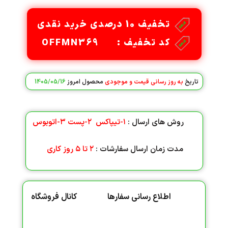
تخفیف 10 درصدی خرید نقدی
کد تخفیف : OFFMN369
تاریخ
به روز رسانی قیمت و موجودی
محصول امروز
1405/05/16
روش های ارسال :
۱-تیپاکس
۲-پست
۳-اتوبوس
مدت زمان ارسال سفارشات :
۲ تا ۵ روز کاری
اطلاع رسانی سفارها
کانال فروشگاه