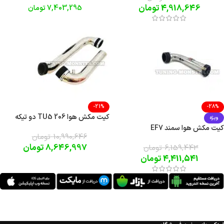
4,918,646
تومان
7,403,295
تومان
-21%
-28%
کیت مکش هوا TU5 206 دو تیکه
ویژه
کیت مکش هوا سمند EF7
10,990,646
تومان
8,646,997
تومان
6,159,443
تومان
4,411,541
تومان