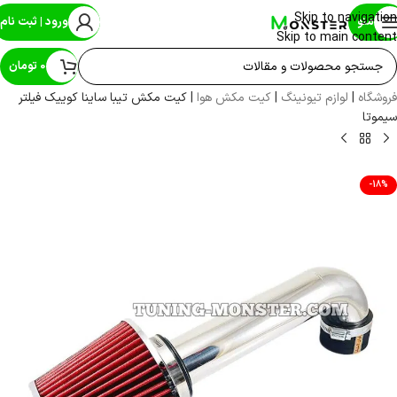
Skip to navigation
منو
ورود | ثبت نام
Skip to main content
0
تومان
فروشگاه
|
لوازم تیونینگ
|
کیت مکش هوا
|
کیت مکش تیبا ساینا کوییک فیلتر
سیموتا
-18%