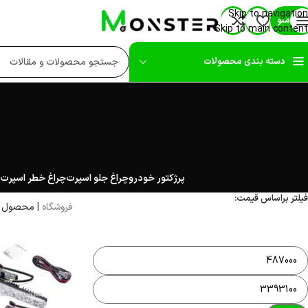
Skip to navigation
منو
Skip to main content
دسته بندی محصولات
آرم فلزی و استیکر
سروالف اسپرت
بال عقب
پرژکتور خودرو
چراغ جلو اسپرت
چراغ خطر اسپرت
بادگیر شیشه خودرو
فیلتر براساس قیمت:
پارکابی خودرو
فروشگاه
|
محصول ب
ولکام لایت لوگو زیر درب
تزیینات بیرون خودرو
تزیینات داخل خودرو
دیلایت خودرو
جلو پنجره خودرو