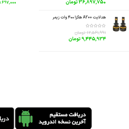
36,897,750
تومان
697,000
ت
هدلایت A200 هگزا ۴۰۰ وات زیمر
12,561,991
تومان
9,445,934
تومان