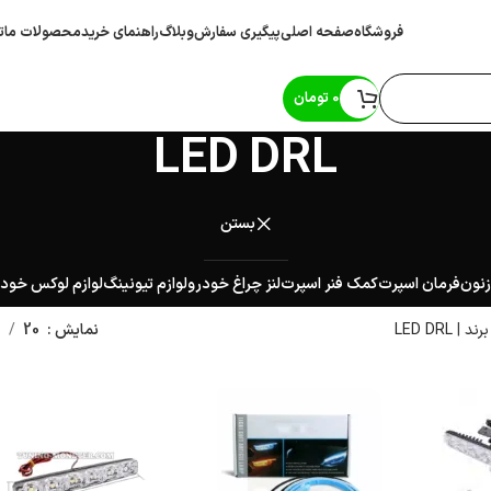
فروشگاه
صفحه اصلی
پیگیری سفارش
وبلاگ
راهنمای خرید
محصولات ما
ت
0
تومان
LED DRL
بستن
زنون
فرمان اسپرت
کمک فنر اسپرت
لنز چراغ خودرو
لوازم تیونینگ
لوازم لوکس خود
رند
|
LED DRL
نمایش
20
0