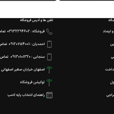
گاه
تلفن ها و آدرس فروشگاه
 اینماد
فروشگاه : 03132294602
تماس ۱ ظهر 
ین
احمدیان : 09120754001
تماس ۱۱ صبح تا 
ی
سنجابی : 09130101320
تماس ۱۱ صبح تا ۸ 
داخت
اصفهان خیابان صغیر اصفهانی نب
ول
لوکیشن فروشگاه
اجی
راهنمای انتخاب پایه لامپ