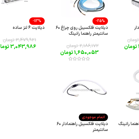
-13%
-25%
ديلايت فلکسيبل روی چراغ ۶۰
دیلایت 6 لنز ساده
سانتیمتر راهنما رانینگ
تومان
3,479,921
تومان
2,186,172
تومان
تومان
3,043,986
توما
1,650,053
تومان
اتمام موجودی
نما رانینگ
ديلايت فلکسيبل راهنمادار ۶۰
سانتیمتر