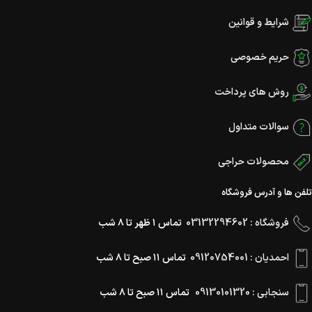
شرایط و قوانین
حریم خصوصی
روش های پرداخت
سوالات متداول
محصولات حراجی
تلفن ها و آدرس فروشگاه
فروشگاه : 03132294602
تماس ۱ ظهر تا ۸ شب
احمدیان : 09120754001
تماس ۱۱ صبح تا ۸ شب
سنجابی : 09130101320
تماس ۱۱ صبح تا ۸ شب