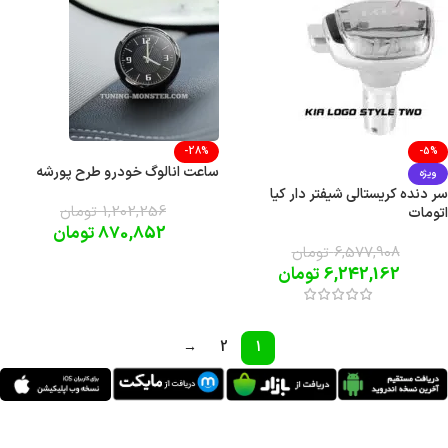
-28%
-5%
ساعت انالوگ خودرو طرح پورشه
ویژه
سر دنده کریستالی شیفتر دار کیا
1,202,256
تومان
اتومات
870,852
تومان
6,577,908
تومان
6,242,162
تومان
→
2
1