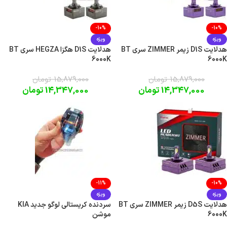
-10%
-10%
ویژه
ویژه
هدلایت D1S زیمر ZIMMER سری BT
هدلایت D1S هگزا HEGZA سری BT
6000K
6000K
15,879,000
تومان
15,879,000
تومان
14,347,000
تومان
14,347,000
تومان
-11%
-10%
ویژه
ویژه
هدلایت D5S زیمر ZIMMER سری BT
سردنده کریستالی لوگو جدید KIA
6000K
موشن