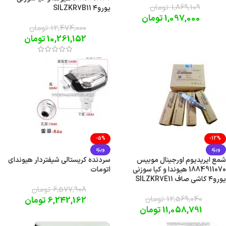
1,869,109
تومان
یورو۴ SILZKR7B11
1,097,000
تومان
12,474,000
تومان
10,261,152
تومان
-5%
-12%
ویژه
ویژه
شمع ایریدیوم اورجینال موبیس
سردنده کریستالی شیفتردار هیوندای
1884911070 هیوندا و کیا سوزنی
اتومات
یورو۴ کاشی صاف SILZKR7E11
6,577,908
تومان
12,569,040
تومان
6,242,162
تومان
11,058,791
تومان