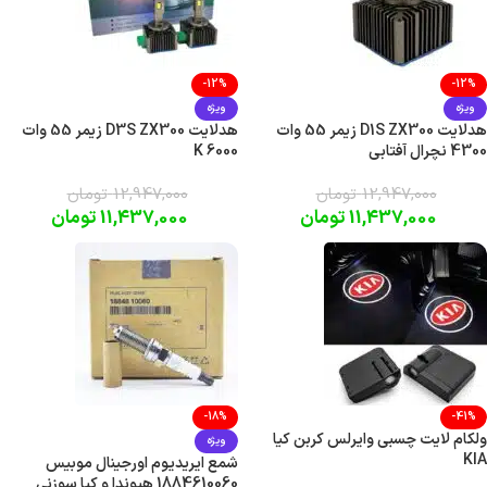
-12%
-12%
ویژه
ویژه
هدلایت D1S ZX300 زیمر 55 وات
هدلایت D3S ZX300 زیمر 55 وات
4300 نچرال آفتابی
6000 K
12,947,000
تومان
12,947,000
تومان
11,437,000
تومان
11,437,000
تومان
-18%
-41%
ولکام لایت چسبی وایرلس کربن کیا
ویژه
KIA
شمع ایریدیوم اورجینال موبیس
1884610060 هیوندا و کیا سوزنی