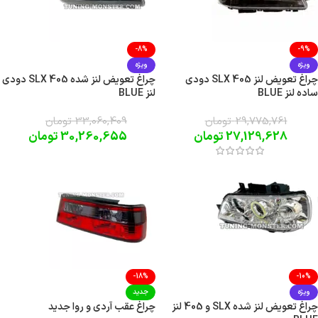
-8%
-9%
ویژه
ویژه
چراغ تعویض لنز SLX 405 دودی
چراغ تعویض لنز شده SLX 405 دودی
ساده لنز BLUE
لنز BLUE
29,775,761
تومان
33,060,409
تومان
27,129,628
تومان
30,260,655
تومان
-18%
-10%
ویژه
جدید
چراغ تعویض لنز شده SLX و 405 لنز
چراغ عقب آردی و روا جدید