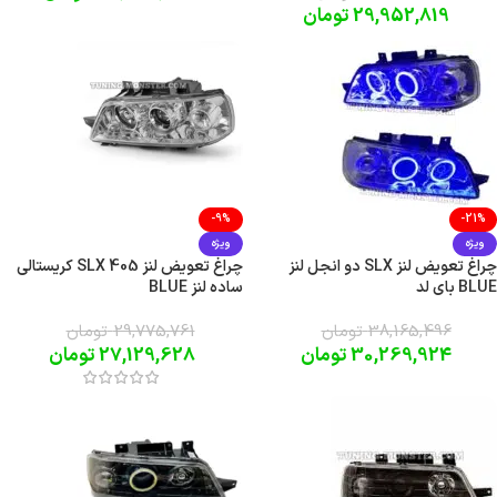
29,952,819
تومان
-9%
-21%
ویژه
ویژه
چراغ تعویض لنز SLX دو انجل لنز
چراغ تعویض لنز SLX 405 کریستالی
BLUE بای لد
ساده لنز BLUE
38,165,496
تومان
29,775,761
تومان
30,269,924
تومان
27,129,628
تومان