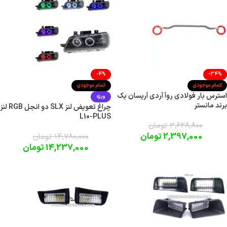
-4%
-34%
اتمام موجودی
اتمام موجودی
استرس بار فولادی روآ آردی آریسان یک
ویژه
برند مانستر
چراغ تعویض لنز SLX دو انجل RGB لنز
L10-PLUS
3,628,800
تومان
2,397,000
تومان
14,780,000
تومان
14,237,000
تومان