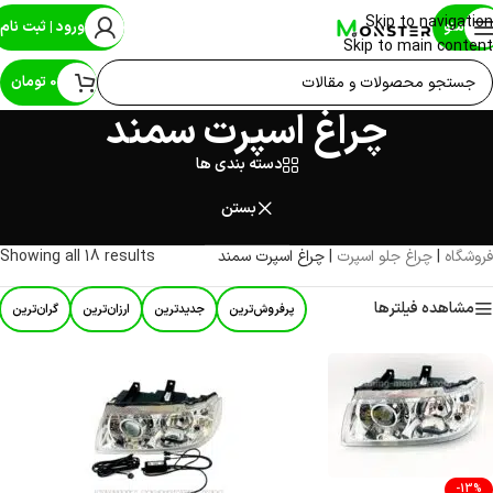
Skip to navigation
منو
ورود | ثبت نام
Skip to main content
0
تومان
چراغ اسپرت سمند
دسته بندی ها
بستن
فروشگاه
|
چراغ جلو اسپرت
|
چراغ اسپرت سمند
Showing all 18 results
مشاهده فیلترها
پرفروش‌ترین
جدیدترین
ارزان‌ترین
گران‌ترین
-13%