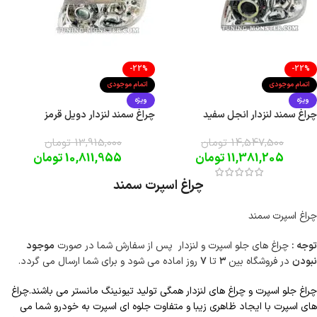
-22%
-22%
اتمام موجودی
اتمام موجودی
ویژه
ویژه
چراغ سمند لنزدار انجل سفید
چراغ سمند لنزدار دویل قرمز
14,547,500
تومان
13,915,000
تومان
11,381,205
تومان
10,811,955
تومان
چراغ اسپرت سمند
چراغ اسپرت سمند
توجه :
چراغ های جلو اسپرت و لنزدار پس از سفارش شما در صورت
موجود
نبودن
در فروشگاه بین
۳
تا
۷
روز اماده می شود و برای شما ارسال می گردد.
چراغ جلو اسپرت و چراغ های لنزدار همگی تولید تیونینگ مانستر می باشند.چراغ
های اسپرت با ایجاد ظاهری زیبا و متفاوت جلوه ای اسپرت به خودرو شما می