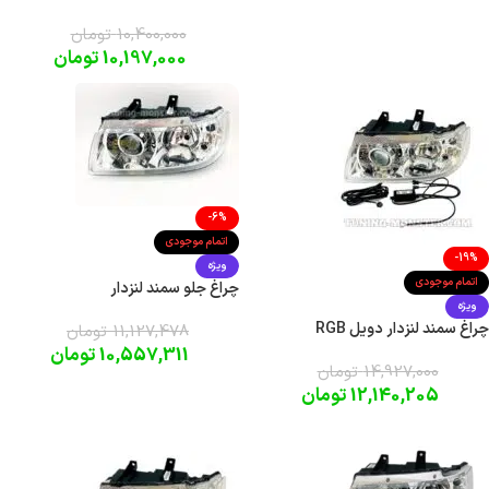
10,400,000
تومان
10,197,000
تومان
-6%
اتمام موجودی
-19%
ویژه
اتمام موجودی
چراغ جلو سمند لنزدار
ویژه
چراغ سمند لنزدار دویل RGB
11,127,478
تومان
10,557,311
تومان
14,927,000
تومان
12,140,205
تومان