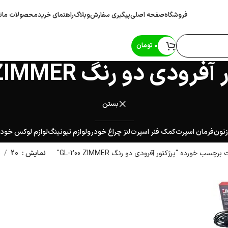
فروشگاه
صفحه اصلی
پیگیری سفارش
وبلاگ
راهنمای خرید
محصولات ما
ت
0
تومان
رودی دو رنگ GL-200 ZIMMER
بستن
زنون
فرمان اسپرت
کمک فنر اسپرت
لنز چراغ خودرو
لوازم تیونینگ
لوازم لوکس خود
چسب خورده "پرژکتور آفرودی دو رنگ GL-200 ZIMMER"
نمایش
20
0