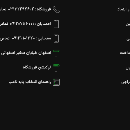
 اینماد
فروشگاه : 03132294602
تماس ۱ ظهر 
ین
احمدیان : 09120754001
تماس ۱۱ صبح تا 
ی
سنجابی : 09130101320
تماس ۱۱ صبح تا ۸ 
داخت
اصفهان خیابان صغیر اصفهانی نب
ول
لوکیشن فروشگاه
اجی
راهنمای انتخاب پایه لامپ