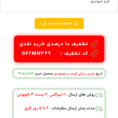
ام و میپذیرم
موجود شد خبرم کن !
تخفیف 10 درصدی خرید نقدی
کد تخفیف : OFFMN369
تاریخ
به روز رسانی قیمت و موجودی
محصول امروز
1405/05/16
روش های ارسال :
۱-تیپاکس
۲-پست
۳-اتوبوس
مدت زمان ارسال سفارشات :
۲ تا ۵ روز کاری