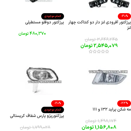
-30%
اتمام موجودی
پرژکتور آفرودی لنز دار دو کنتاکت چهار
پرژکتور دوقلو مستطیلی
لنز
480,370
تومان
3,646,245
تومان
2,545,079
تومان
-20%
-23%
مه شکن پراید ۱۳۲ و ۱۱۱
اتمام موجودی
پرژکتورپژو پارس شفاف کریستالی
1,498,174
تومان
1,156,808
تومان
1,799,028
تومان