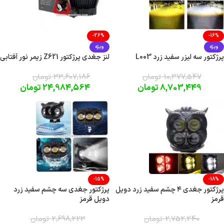
-26%
-16%
ویژه
ویژه
پرژکتور سه لیزر سفید زرد L003
لنز جغدی پرژکتور Z621 زیمر نور آفتابی
10,377,547
تومان
33,607,186
تومان
8,703,449
تومان
24,984,564
تومان
-15%
-18%
پرژکتور جغدی ۴ چشم سفید زرد دویل
پرژکتور جغدی سه چشم سفید زرد
قرمز
دویل قرمز
2,752,240
تومان
2,698,223
تومان