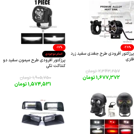
-17%
-28%
پرژکتور آفرودی طرح جغدی سفید زرد
اتمام موجودی
فلزی
پرژکتور آفرودی طرح میمون سفید دو
کنتاکت تکی
2,343,257
تومان
1,677,372
تومان
1,905,750
تومان
1,574,531
تومان