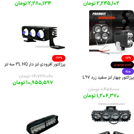
2,245,102
تومان
2,280,134
تومان
-26%
-17%
پرژکتور آفرودی لنز دار 3L HQ سه لنز
اتمام موجودی
ویژه
14,722,080
تومان
پرژکتور چهار لنز سفید زرد L97
10,955,597
تومان
1,452,000
تومان
1,206,370
تومان