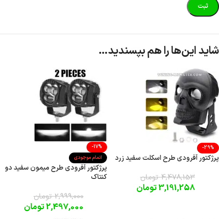
شاید این‌ها را هم بپسندید…
-17%
-29%
پرژکتور آفرودی طرح اسکلت سفید زرد
اتمام موجودی
پرژکتور آفرودی طرح میمون سفید دو
4,478,153
تومان
کنتاک
3,191,258
تومان
2,999,000
تومان
2,497,000
تومان