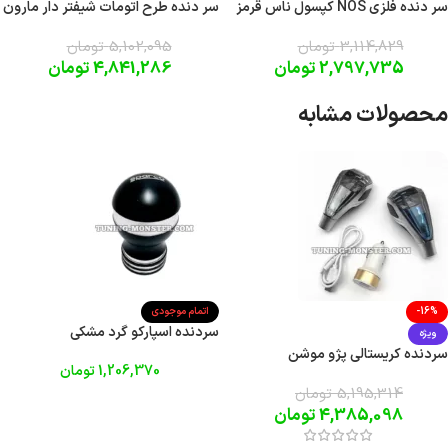
سر دنده فلزی NOS کپسول ناس قرمز
سر دنده طرح اتومات شیفتر دار مارون
3,114,829
تومان
5,102,095
تومان
2,797,735
تومان
4,841,286
تومان
محصولات مشابه
-16%
اتمام موجودی
سردنده اسپارکو گرد مشکی
ویژه
سردنده کریستالی پژو موشن
1,206,370
تومان
5,195,314
تومان
4,385,098
تومان