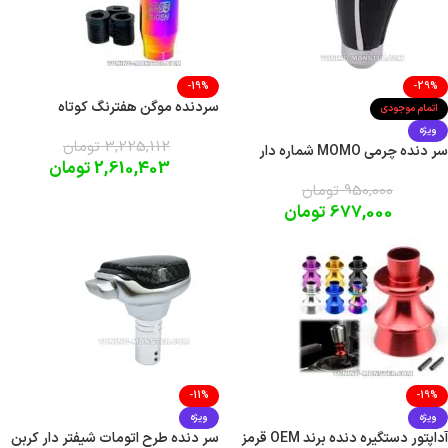
-19%
-29%
سردنده موگن هفترنگ کوتاه
اتمام موجودی
ویژه
3,225,112
تومان
سر دنده چرمی MOMO شماره دار
2,610,403
تومان
950,000
تومان
677,000
تومان
-11%
-19%
ویژه
ویژه
آداپتور دستگیره دنده برند OEM قرمز
سر دنده طرح اتومات شیفتر دار کربن