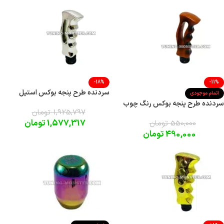
-18%
-11%
سردنده طرح پنجه بوکس استیل
اتمام موجودی
سردنده طرح پنجه بوکس رنگ چوب
1,925,797
تومان
1,577,317
تومان
550,000
تومان
490,000
تومان