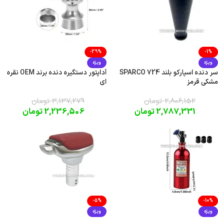
-29%
-1%
ویژه
ویژه
سر دنده اسپارکو بلند SPARCO 724
آداپتور دستگیره دنده برند OEM نقره
مشکی قرمز
ای
2,806,152
تومان
3,137,279
تومان
2,787,331
تومان
2,236,506
تومان
-5%
-10%
ویژه
ویژه