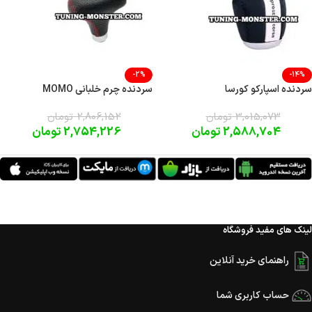
-2%
-14%
سردنده اسپارکو کورسا
سردنده چرم خلبانی MOMO
3,015,073
تومان
2,806,152
تومان
2,588,704
تومان
2,754,226
تومان
لینک های مفید فروشگاه
راهنمای خرید آنلاین
حساب کاربری شما