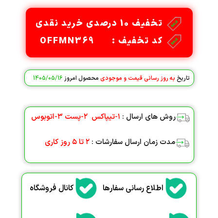
تخفیف 10 درصدی خرید نقدی
کد تخفیف : OFFMN369
تاریخ
به روز رسانی قیمت و موجودی
محصول امروز
1405/05/16
روش های ارسال :
۱-تیپاکس
۲-پست
۳-اتوبوس
مدت زمان ارسال سفارشات :
۲ تا ۵ روز کاری
اطلاع رسانی سفارها
کانال فروشگاه