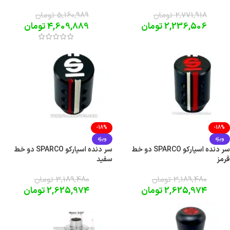
2,771,918
تومان
5,160,989
تومان
2,236,506
تومان
4,609,889
تومان
-18%
-18%
ویژه
ویژه
سر دنده اسپارکو SPARCO دو خط
سر دنده اسپارکو SPARCO دو خط
قرمز
سفید
3,189,480
تومان
3,189,480
تومان
2,625,974
تومان
2,625,974
تومان