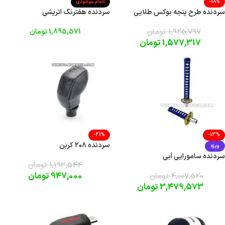
-18%
اتمام موجودی
سردنده طرح پنجه بوکس طلایی
سردنده هفترنگ اتریشی
1,925,797
تومان
1,895,571
تومان
1,577,317
تومان
-21%
-13%
سردنده ۲۰۸ کربن
ویژه
سردنده سامورایی آبی
1,193,544
تومان
947,000
تومان
4,007,520
تومان
3,479,573
تومان