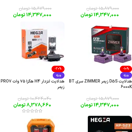
15,879,000
تومان
15,879,000
تومان
14,347,000
تومان
14,347,000
تومان
-20%
-10%
ویژه
ویژه
هدلایت D5S زیمر ZIMMER سری BT
هدلایت لنزدار H4 هگزا ۷۵ وات PRO7
6000K
زیمر
15,879,000
تومان
10,424,040
تومان
14,347,000
تومان
8,378,660
تومان