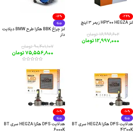
-16%
-24%
لنز HP300 HEGZA زیمر ۳ اینچ
ویژه
لنز چراغ BBK هگزا طرح BMW دیلایت
16,996,602
تومان
دار
12,997,000
تومان
90,401,107
تومان
75,556,800
تومان
-10%
-10%
ویژه
ویژه
هدلایت D4S هگزا HEGZA سری BT
هدلایت D4S هگزا HEGZA سری BT
6000K
4300K