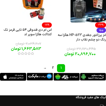
-18%
-36%
اس ام دی فندوقی ۵۴ تایی قرمز تک
ویژه
کنتاکت هگزا سوپر لد
لنز پرژکتور جغدی HP-523 هگزا سه
رنگ دو چشم نقاب دار
2,024,207
تومان
1,663,583
تومان
32,830,445
تومان
20,896,700
تومان
→
2
1
لینک های مفید فروشگاه